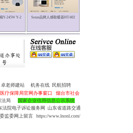
Y-245W Y-2
Sezze品牌人感取暖器HT-602
Y-228W Y-2
Sezze品牌人感取暖器HT-605
卓老师建站
机务在线
民航招聘
医疗保障局官网
办事窗口
烟台市社会
司法局
国家企业信用信息公示系统
东法院电子诉讼服务网
山东省道路交通
委监委
网上留言
https://www.lnonl.com/