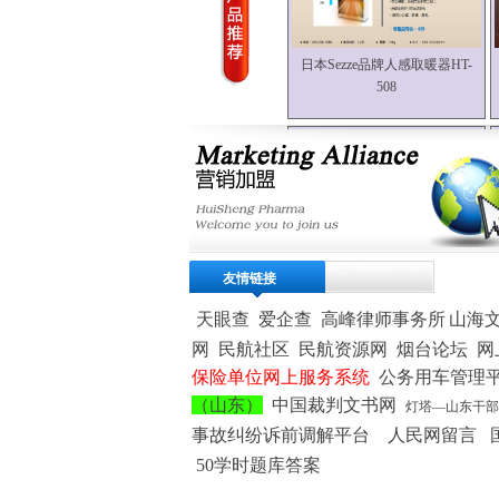
日本Sezze品牌人感取暖器HT-
508
Sezze品牌烤盘、丸子盘，深锅
友情链接
多功能使
天眼查
爱企查
高峰律师事务所
山海
网
民航社区
民航资源网
烟台论坛
网
保险单位网上服务系统
公务用车管理
（山东）
中国裁判文书网
灯塔—山东干部
事故纠纷诉前调解平台
人民网留言
50学时题库答案
Sezze品牌人感取暖器HT-508